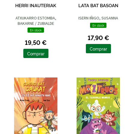
HERRI INAUTERIAK
LATA BAT BASOAN
ATXUKARRO ESTOMBA,
ISERN IÑIGO, SUSANNA
BAKARNE / ZUBIALDE
En stock
GRAJIRENA, IZASKUN
En stock
17,90 €
19,50 €
Comprar
Comprar