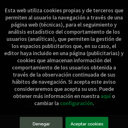
Condiciones de venta
Esta web utiliza cookies propias y de terceros que
Política de privacidad
permiten al usuario la navegación a través de una
Política de Cookies
página web (técnicas), para el seguimiento y
análisis estadístico del comportamiento de los
usuarios (analíticas), que permiten la gestión de
ATENCIÓN AL CLIENTE
los espacios publicitarios que, en su caso, el
Quiénes somos
editor haya incluido en una página (publicitarias) y
cookies que almacenan información del
Pedidos especiales
comportamiento de los usuarios obtenida a
Formulario de desistimiento
través de la observación continuada de sus
hábitos de navegación. Si acepta este aviso
consideraremos que acepta su uso. Puede
obtener más información en nuestra
aquí
o
2026 ©
Jakinbide - Librería Diocesana
. Todos los
cambiar la
configuración
.
Derechos Reservados |
Grupo Trevenque
Denegar
Aceptar cookies