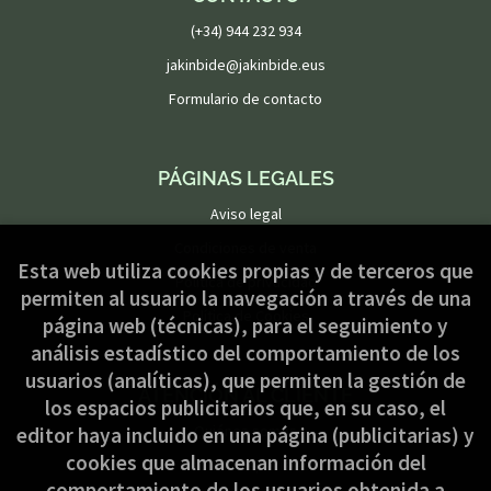
(+34) 944 232 934
jakinbide@jakinbide.eus
Formulario de contacto
PÁGINAS LEGALES
Aviso legal
Condiciones de venta
Esta web utiliza cookies propias y de terceros que
Política de privacidad
permiten al usuario la navegación a través de una
Política de Cookies
página web (técnicas), para el seguimiento y
análisis estadístico del comportamiento de los
usuarios (analíticas), que permiten la gestión de
ATENCIÓN AL CLIENTE
los espacios publicitarios que, en su caso, el
Quiénes somos
editor haya incluido en una página (publicitarias) y
cookies que almacenan información del
Pedidos especiales
comportamiento de los usuarios obtenida a