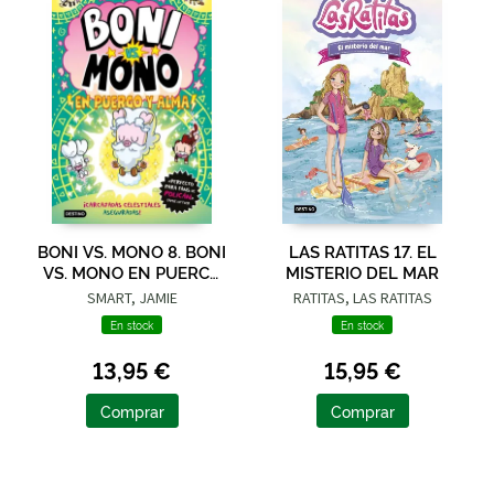
BONI VS. MONO 8. BONI
LAS RATITAS 17. EL
VS. MONO EN PUERCO
MISTERIO DEL MAR
Y ALMA
SMART, JAMIE
RATITAS, LAS RATITAS
En stock
En stock
13,95 €
15,95 €
Comprar
Comprar