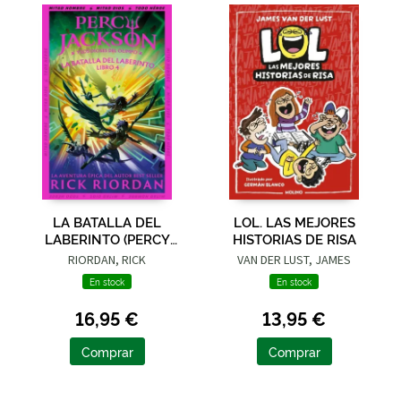
LA BATALLA DEL
LOL. LAS MEJORES
LABERINTO (PERCY
HISTORIAS DE RISA
JACKSON Y LOS
RIORDAN, RICK
VAN DER LUST, JAMES
DIOSES DEL OLIMPO 4)
En stock
En stock
16,95 €
13,95 €
Comprar
Comprar