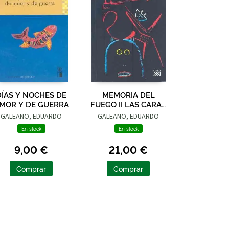
DÍAS Y NOCHES DE
MEMORIA DEL
MOR Y DE GUERRA
FUEGO II LAS CARAS
Y LAS MÁSCARAS
GALEANO, EDUARDO
GALEANO, EDUARDO
En stock
En stock
9,00 €
21,00 €
Comprar
Comprar