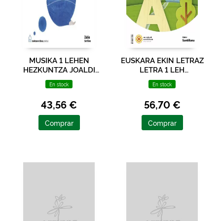
MUSIKA 1 LEHEN
EUSKARA EKIN LETRAZ
HEZKUNTZA JOALDI
LETRA 1 LEH
SAILA JAKINTZAREN
MUNDUAK ERAIKITZEN
En stock
En stock
ETXEA
43,56 €
56,70 €
Comprar
Comprar