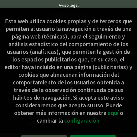
Aviso legal
Condiciones de venta
Esta web utiliza cookies propias y de terceros que
Política de privacidad
permiten al usuario la navegación a través de una
Política de Cookies
página web (técnicas), para el seguimiento y
análisis estadístico del comportamiento de los
usuarios (analíticas), que permiten la gestión de
ATENCIÓN AL CLIENTE
los espacios publicitarios que, en su caso, el
Quiénes somos
editor haya incluido en una página (publicitarias) y
cookies que almacenan información del
Pedidos especiales
comportamiento de los usuarios obtenida a
Formulario de desistimiento
través de la observación continuada de sus
hábitos de navegación. Si acepta este aviso
consideraremos que acepta su uso. Puede
obtener más información en nuestra
aquí
o
2026 ©
Jakinbide - Librería Diocesana
. Todos los
cambiar la
configuración
.
Derechos Reservados |
Grupo Trevenque