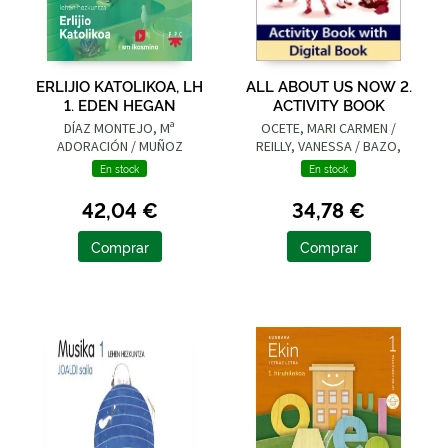
ERLIJIO KATOLIKOA, LH
ALL ABOUT US NOW 2.
1. EDEN HEGAN
ACTIVITY BOOK
DÍAZ MONTEJO, Mª
OCETE, MARI CARMEN /
ADORACIÓN / MUÑOZ
REILLY, VANESSA / BAZO,
CASTELLANOS, HORTENSIA
PLÁCIDO / PEÑATE, MARCOS
En stock
En stock
42,04 €
34,78 €
Comprar
Comprar