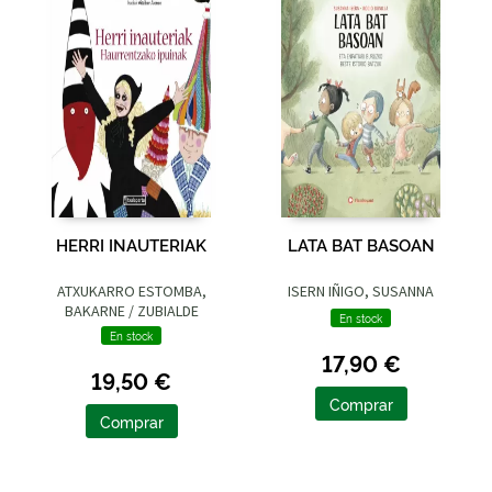
HERRI INAUTERIAK
LATA BAT BASOAN
ATXUKARRO ESTOMBA,
ISERN IÑIGO, SUSANNA
BAKARNE / ZUBIALDE
En stock
GRAJIRENA, IZASKUN
En stock
17,90 €
19,50 €
Comprar
Comprar