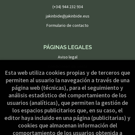
(+34) 944 232 934
jakinbide@jakinbide.eus
Formulario de contacto
PÁGINAS LEGALES
Aviso legal
Condiciones de venta
Esta web utiliza cookies propias y de terceros que
Política de privacidad
permiten al usuario la navegación a través de una
Política de Cookies
página web (técnicas), para el seguimiento y
análisis estadístico del comportamiento de los
usuarios (analíticas), que permiten la gestión de
ATENCIÓN AL CLIENTE
los espacios publicitarios que, en su caso, el
Quiénes somos
editor haya incluido en una página (publicitarias) y
cookies que almacenan información del
Pedidos especiales
comportamiento de los usuarios obtenida a