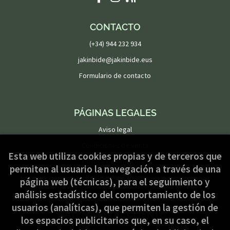
CONTACTO
(+34) 944 232 934
jakinbide@jakinbide.eus
Formulario de contacto
PÁGINAS LEGALES
Aviso legal
Condiciones de venta
Esta web utiliza cookies propias y de terceros que
Política de privacidad
permiten al usuario la navegación a través de una
Política de Cookies
página web (técnicas), para el seguimiento y
análisis estadístico del comportamiento de los
usuarios (analíticas), que permiten la gestión de
ATENCIÓN AL CLIENTE
los espacios publicitarios que, en su caso, el