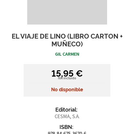
EL VIAJE DE LINO (LIBRO CARTON +
MUÑECO)
GIL CARMEN
15,95 €
IVA incluido
No disponible
Editorial:
CESMA, S.A.
ISBN:
978-84-675-3670-6