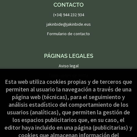
CONTACTO
(+34) 944 232 934
jakinbide@jakinbide.eus
Formulario de contacto
PÁGINAS LEGALES
Aviso legal
Condiciones de venta
Esta web utiliza cookies propias y de terceros que
Política de privacidad
permiten al usuario la navegación a través de una
Política de Cookies
página web (técnicas), para el seguimiento y
análisis estadístico del comportamiento de los
usuarios (analíticas), que permiten la gestión de
ATENCIÓN AL CLIENTE
los espacios publicitarios que, en su caso, el
Quiénes somos
editor haya incluido en una página (publicitarias) y
cookies que almacenan información del
Pedidos especiales