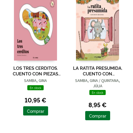
LOS TRES CERDITOS.
LA RATITA PRESUMIDA.
CUENTO CON PIEZAS
CUENTO CON
DESLIZABLES
MECANISMOS
SAMBA, GINA
SAMBA, GINA / QUINTANA,
JÚLIA
En stock
En stock
10,95 €
8,95 €
Comprar
Comprar