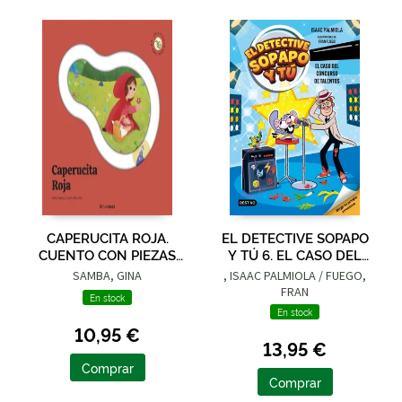
CAPERUCITA ROJA.
EL DETECTIVE SOPAPO
CUENTO CON PIEZAS
Y TÚ 6. EL CASO DEL
DESLIZABLES
CONCURSO DE
SAMBA, GINA
, ISAAC PALMIOLA / FUEGO,
TALENTOS
FRAN
En stock
En stock
10,95 €
13,95 €
Comprar
Comprar