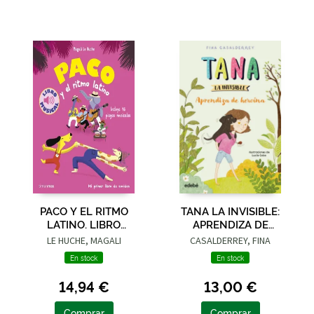
PACO Y EL RITMO
TANA LA INVISIBLE:
LATINO. LIBRO
APRENDIZA DE
MUSICAL
HEROÍNA
LE HUCHE, MAGALI
CASALDERREY, FINA
En stock
En stock
14,94 €
13,00 €
Comprar
Comprar