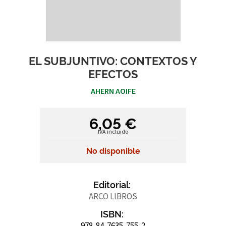
EL SUBJUNTIVO: CONTEXTOS Y
EFECTOS
AHERN AOIFE
6,05 €
IVA incluido
No disponible
Editorial:
ARCO LIBROS
ISBN:
978-84-7635-755-2