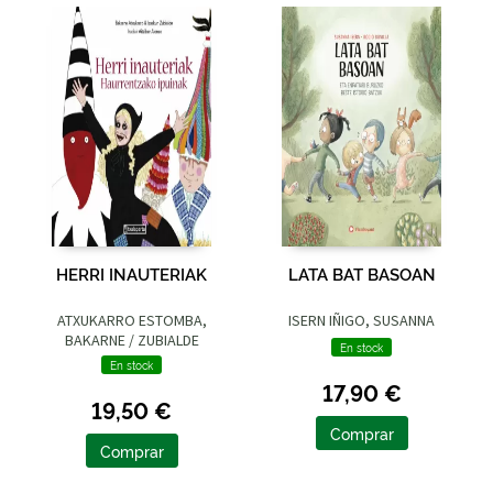
HERRI INAUTERIAK
LATA BAT BASOAN
ATXUKARRO ESTOMBA,
ISERN IÑIGO, SUSANNA
BAKARNE / ZUBIALDE
En stock
GRAJIRENA, IZASKUN
En stock
17,90 €
19,50 €
Comprar
Comprar