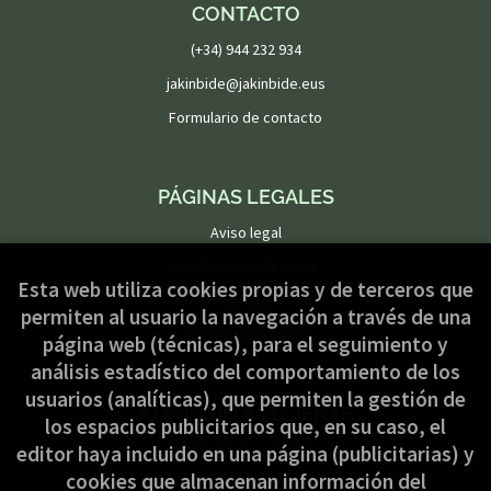
CONTACTO
(+34) 944 232 934
jakinbide@jakinbide.eus
Formulario de contacto
PÁGINAS LEGALES
Aviso legal
Condiciones de venta
Esta web utiliza cookies propias y de terceros que
Política de privacidad
permiten al usuario la navegación a través de una
Política de Cookies
página web (técnicas), para el seguimiento y
análisis estadístico del comportamiento de los
usuarios (analíticas), que permiten la gestión de
ATENCIÓN AL CLIENTE
los espacios publicitarios que, en su caso, el
Quiénes somos
editor haya incluido en una página (publicitarias) y
cookies que almacenan información del
Pedidos especiales