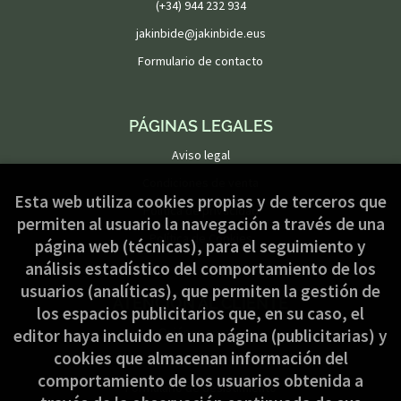
(+34) 944 232 934
jakinbide@jakinbide.eus
Formulario de contacto
PÁGINAS LEGALES
Aviso legal
Condiciones de venta
Esta web utiliza cookies propias y de terceros que
Política de privacidad
permiten al usuario la navegación a través de una
Política de Cookies
página web (técnicas), para el seguimiento y
análisis estadístico del comportamiento de los
usuarios (analíticas), que permiten la gestión de
ATENCIÓN AL CLIENTE
los espacios publicitarios que, en su caso, el
Quiénes somos
editor haya incluido en una página (publicitarias) y
cookies que almacenan información del
Pedidos especiales
comportamiento de los usuarios obtenida a
Formulario de desistimiento