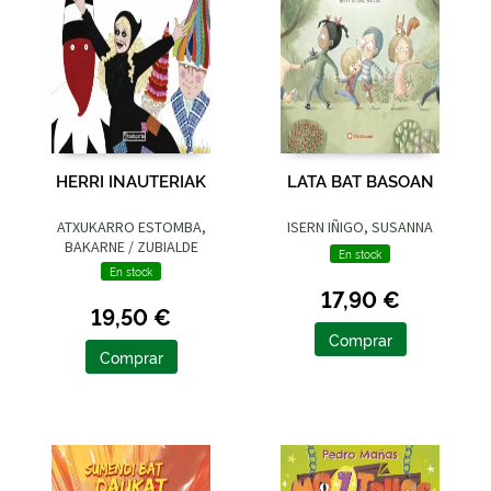
HERRI INAUTERIAK
LATA BAT BASOAN
ATXUKARRO ESTOMBA,
ISERN IÑIGO, SUSANNA
BAKARNE / ZUBIALDE
En stock
GRAJIRENA, IZASKUN
En stock
17,90 €
19,50 €
Comprar
Comprar