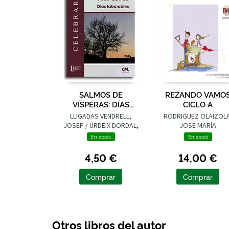
SALMOS DE
REZANDO VAMO
VÍSPERAS: DÍAS
CICLO A
LABORABLES
LLIGADAS VENDRELL,
RODRIGUEZ OLAIZOLA
JOSEP / URDEIX DORDAL,
JOSE MARÍA
JOSEP
En stock
En stock
4,50 €
14,00 €
Comprar
Comprar
Otros libros del autor