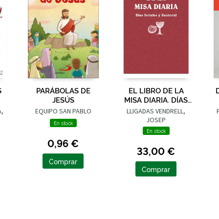
S
PARÁBOLAS DE
EL LIBRO DE LA
JESÚS
MISA DIARIA. DÍAS
FERIALES Y
,
EQUIPO SAN PABLO
LLIGADAS VENDRELL,
SANTORAL
JOSEP
En stock
En stock
0,96 €
33,00 €
Comprar
Comprar