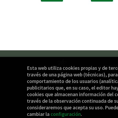
CONT
Esta web utiliza cookies propias y de ter
través de una página web (técnicas), para 
(+34
comportamiento de los usuarios (analítica
jaki
publicitarios que, en su caso, el editor ha
Form
cookies que almacenan información del c
través de la observación continuada de su
consideraremos que acepta su uso. Pued
cambiar la
configuración
.