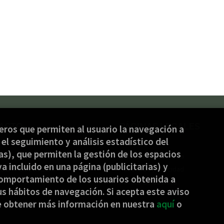
ACTO
PÁGINAS LEGALES
ceros que permiten al usuario la navegación a
el seguimiento y análisis estadístico del
) 944 232 934
Aviso legal
s), que permiten la gestión de los espacios
nbide@jakinbide.eus
Condiciones de venta
ya incluido en una página (publicitarias) y
ulario de contacto
Política de privacidad
omportamiento de los usuarios obtenida a
Política de Cookies
s hábitos de navegación. Si acepta este aviso
e obtener más información en nuestra
aquí
o