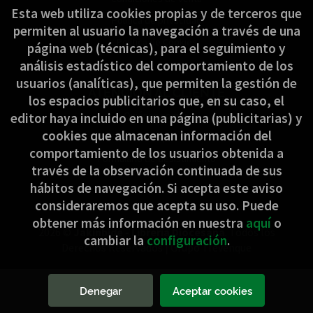
Esta web utiliza cookies propias y de terceros que
Política de privacidad
permiten al usuario la navegación a través de una
Política de Cookies
página web (técnicas), para el seguimiento y
análisis estadístico del comportamiento de los
usuarios (analíticas), que permiten la gestión de
ATENCIÓN AL CLIENTE
los espacios publicitarios que, en su caso, el
Quiénes somos
editor haya incluido en una página (publicitarias) y
cookies que almacenan información del
Pedidos especiales
comportamiento de los usuarios obtenida a
Formulario de desistimiento
través de la observación continuada de sus
hábitos de navegación. Si acepta este aviso
consideraremos que acepta su uso. Puede
obtener más información en nuestra
aquí
o
2026 ©
Jakinbide - Librería Diocesana
. Todos los
cambiar la
configuración
.
Derechos Reservados |
Grupo Trevenque
Denegar
Aceptar cookies