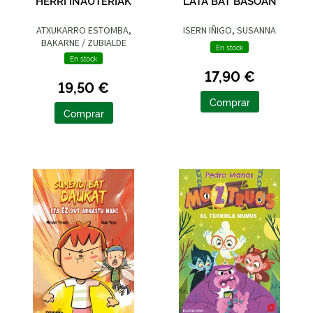
HERRI INAUTERIAK
LATA BAT BASOAN
ATXUKARRO ESTOMBA,
ISERN IÑIGO, SUSANNA
BAKARNE / ZUBIALDE
En stock
GRAJIRENA, IZASKUN
En stock
17,90 €
19,50 €
Comprar
Comprar