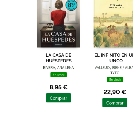
LA CASA DE
EL INFINITO EN 
HUÉSPEDES
JUNCO
(EDICIÓN LIMITADA ·
(ADAPTACIÓN
RIVERA, ANA LENA
VALLEJO, IRENE / ALB
VERANO)
GRÁFICA)
TYTO
En stock
En stock
8,95 €
22,90 €
Comprar
Comprar