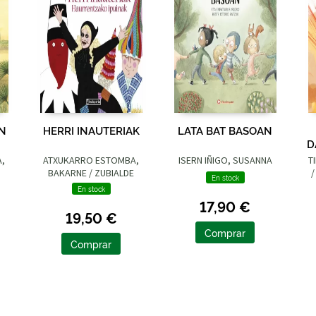
UN
HERRI INAUTERIAK
LATA BAT BASOAN
D
A,
ATXUKARRO ESTOMBA,
ISERN IÑIGO, SUSANNA
T
BAKARNE / ZUBIALDE
/
En stock
GRAJIRENA, IZASKUN
En stock
17,90 €
19,50 €
Comprar
Comprar