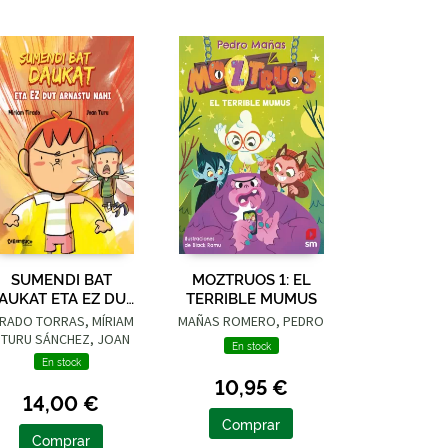
SUMENDI BAT
MOZTRUOS 1: EL
AUKAT ETA EZ DUT
TERRIBLE MUMUS
ARNASTU NAHI
IRADO TORRAS, MÍRIAM
MAÑAS ROMERO, PEDRO
 TURU SÁNCHEZ, JOAN
En stock
En stock
10,95 €
14,00 €
Comprar
Comprar