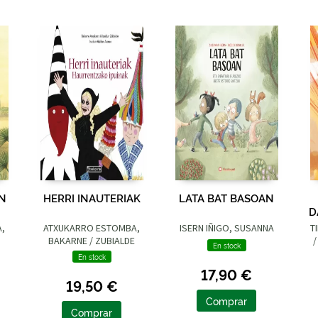
UN
HERRI INAUTERIAK
LATA BAT BASOAN
D
A,
ATXUKARRO ESTOMBA,
ISERN IÑIGO, SUSANNA
T
BAKARNE / ZUBIALDE
/
En stock
GRAJIRENA, IZASKUN
En stock
17,90 €
19,50 €
Comprar
Comprar