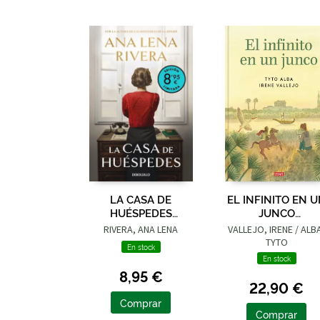
LA CASA DE
EL INFINITO EN 
HUÉSPEDES
JUNCO
(EDICIÓN LIMITADA ·
(ADAPTACIÓN
RIVERA, ANA LENA
VALLEJO, IRENE / ALB
VERANO)
GRÁFICA)
TYTO
En stock
En stock
8,95 €
22,90 €
Comprar
Comprar