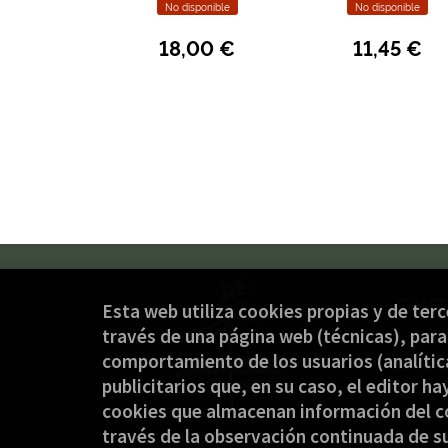
No disponible
No disponible
18,00 €
11,45 €
CONT
Esta web utiliza cookies propias y de ter
través de una página web (técnicas), para 
(+34
comportamiento de los usuarios (analítica
jaki
publicitarios que, en su caso, el editor ha
Form
cookies que almacenan información del c
través de la observación continuada de su