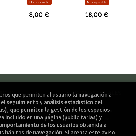
No disponible
No disponible
8,00 €
18,00 €
ACTO
PÁGINAS LEGALES
ceros que permiten al usuario la navegación a
el seguimiento y análisis estadístico del
) 944 232 934
Aviso legal
s), que permiten la gestión de los espacios
nbide@jakinbide.eus
Condiciones de venta
ya incluido en una página (publicitarias) y
ulario de contacto
Política de privacidad
omportamiento de los usuarios obtenida a
Política de Cookies
s hábitos de navegación. Si acepta este aviso