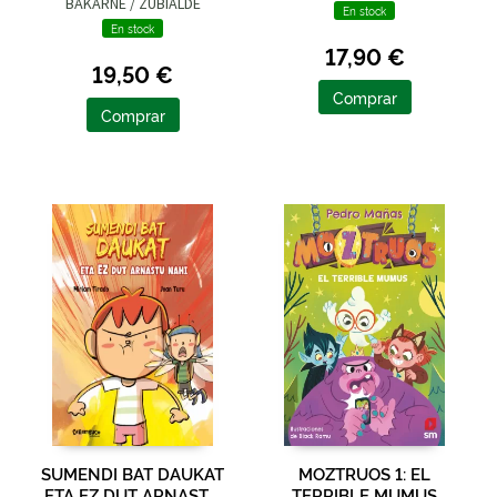
BAKARNE / ZUBIALDE
En stock
GRAJIRENA, IZASKUN
En stock
17,90 €
19,50 €
Comprar
Comprar
SUMENDI BAT DAUKAT
MOZTRUOS 1: EL
ETA EZ DUT ARNASTU
TERRIBLE MUMUS