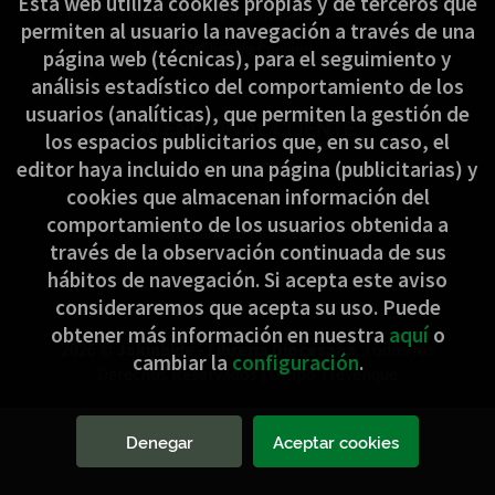
Esta web utiliza cookies propias y de terceros que
Política de privacidad
permiten al usuario la navegación a través de una
Política de Cookies
página web (técnicas), para el seguimiento y
análisis estadístico del comportamiento de los
usuarios (analíticas), que permiten la gestión de
ATENCIÓN AL CLIENTE
los espacios publicitarios que, en su caso, el
Quiénes somos
editor haya incluido en una página (publicitarias) y
cookies que almacenan información del
Pedidos especiales
comportamiento de los usuarios obtenida a
Formulario de desistimiento
través de la observación continuada de sus
hábitos de navegación. Si acepta este aviso
consideraremos que acepta su uso. Puede
obtener más información en nuestra
aquí
o
2026 ©
Jakinbide - Librería Diocesana
. Todos los
cambiar la
configuración
.
Derechos Reservados |
Grupo Trevenque
Denegar
Aceptar cookies