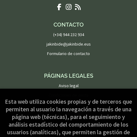
CONTACTO
(+34) 944 232 934
jakinbide@jakinbide.eus
Formulario de contacto
PÁGINAS LEGALES
Aviso legal
Condiciones de venta
Esta web utiliza cookies propias y de terceros que
Política de privacidad
permiten al usuario la navegación a través de una
Política de Cookies
página web (técnicas), para el seguimiento y
análisis estadístico del comportamiento de los
usuarios (analíticas), que permiten la gestión de
ATENCIÓN AL CLIENTE