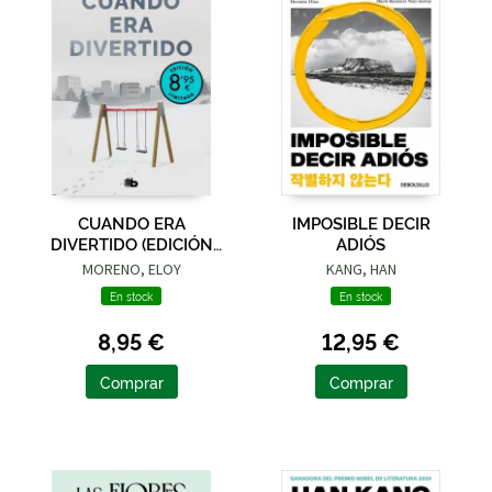
CUANDO ERA
IMPOSIBLE DECIR
DIVERTIDO (EDICIÓN
ADIÓS
LIMITADA · VERANO)
MORENO, ELOY
KANG, HAN
En stock
En stock
8,95 €
12,95 €
Comprar
Comprar