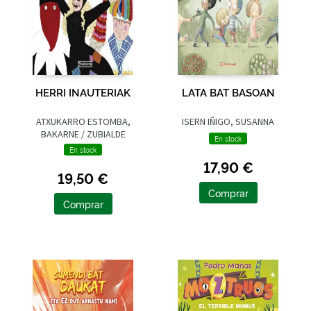
HERRI INAUTERIAK
LATA BAT BASOAN
ATXUKARRO ESTOMBA,
ISERN IÑIGO, SUSANNA
BAKARNE / ZUBIALDE
En stock
GRAJIRENA, IZASKUN
En stock
17,90 €
19,50 €
Comprar
Comprar