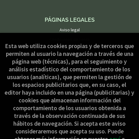
PÁGINAS LEGALES
Aviso legal
Condiciones de venta
Esta web utiliza cookies propias y de terceros que
Política de privacidad
permiten al usuario la navegación a través de una
Política de Cookies
página web (técnicas), para el seguimiento y
análisis estadístico del comportamiento de los
usuarios (analíticas), que permiten la gestión de
ATENCIÓN AL CLIENTE
los espacios publicitarios que, en su caso, el
Quiénes somos
editor haya incluido en una página (publicitarias) y
cookies que almacenan información del
Pedidos especiales
comportamiento de los usuarios obtenida a
Formulario de desistimiento
través de la observación continuada de sus
hábitos de navegación. Si acepta este aviso
consideraremos que acepta su uso. Puede