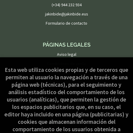
(+34) 944 232 934
jakinbide@jakinbide.eus
Formulario de contacto
PÁGINAS LEGALES
Aviso legal
Condiciones de venta
Esta web utiliza cookies propias y de terceros que
Política de privacidad
permiten al usuario la navegación a través de una
Política de Cookies
página web (técnicas), para el seguimiento y
análisis estadístico del comportamiento de los
usuarios (analíticas), que permiten la gestión de
ATENCIÓN AL CLIENTE
los espacios publicitarios que, en su caso, el
Quiénes somos
editor haya incluido en una página (publicitarias) y
cookies que almacenan información del
Pedidos especiales
comportamiento de los usuarios obtenida a
Formulario de desistimiento