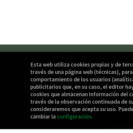
CONT
Esta web utiliza cookies propias y de ter
través de una página web (técnicas), para 
(+34
comportamiento de los usuarios (analítica
jaki
publicitarios que, en su caso, el editor ha
Form
cookies que almacenan información del c
través de la observación continuada de su
consideraremos que acepta su uso. Pued
cambiar la
configuración
.
2026 ©
Jaki