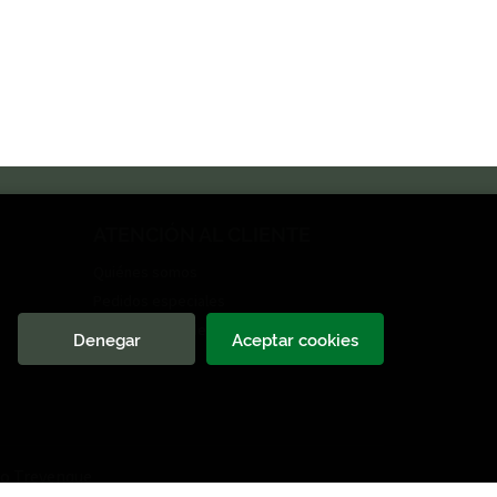
ATENCIÓN AL CLIENTE
Quiénes somos
Pedidos especiales
Formulario de desistimiento
Denegar
Aceptar cookies
o Trevenque