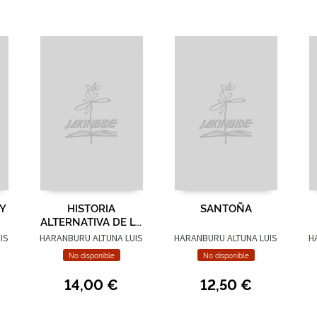
Y
HISTORIA
SANTOÑA
ALTERNATIVA DE LA
LITERATURA VASCA
IS
HARANBURU ALTUNA LUIS
HARANBURU ALTUNA LUIS
H
No disponible
No disponible
14,00 €
12,50 €