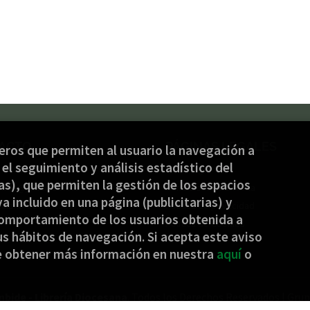
ACTO
PÁGINAS LEGALES
ceros que permiten al usuario la navegación a
el seguimiento y análisis estadístico del
) 944 232 934
Aviso legal
s), que permiten la gestión de los espacios
nbide@jakinbide.eus
Condiciones de venta
ya incluido en una página (publicitarias) y
ulario de contacto
Política de privacidad
omportamiento de los usuarios obtenida a
Política de Cookies
s hábitos de navegación. Si acepta este aviso
e obtener más información en nuestra
aquí
o
nbide - Librería Diocesana
. Todos los Derechos Reservados |
Grup