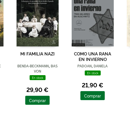
MI FAMILIA NAZI
COMO UNA RANA
EN INVIERNO
E
BENDA-BECKMANN, BAS
PADOAN, DANIELA
VON
En stock
En stock
21,90 €
29,90 €
Comprar
Comprar