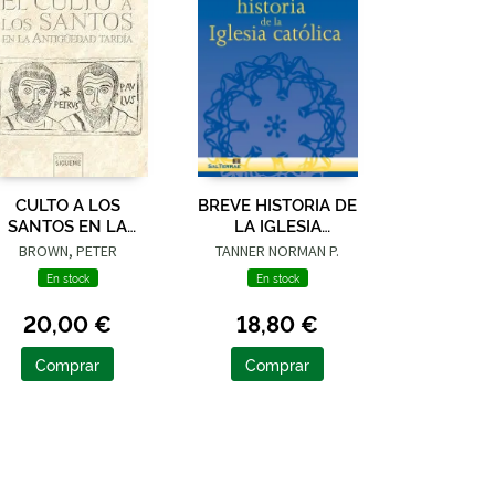
CULTO A LOS
BREVE HISTORIA DE
SANTOS EN LA
LA IGLESIA
ANTIGÜEDAD
CATÓLICA
BROWN, PETER
TANNER NORMAN P.
TARDIA, EL
En stock
En stock
20,00 €
18,80 €
Comprar
Comprar