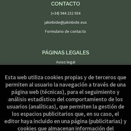
CONTACTO
(+34) 944 232 934
jakinbide@jakinbide.eus
Formulario de contacto
PÁGINAS LEGALES
Aviso legal
Condiciones de venta
Esta web utiliza cookies propias y de terceros que
Política de privacidad
permiten al usuario la navegación a través de una
Política de Cookies
página web (técnicas), para el seguimiento y
análisis estadístico del comportamiento de los
usuarios (analíticas), que permiten la gestión de
ATENCIÓN AL CLIENTE
los espacios publicitarios que, en su caso, el
Quiénes somos
editor haya incluido en una página (publicitarias) y
cookies que almacenan información del
Pedidos especiales