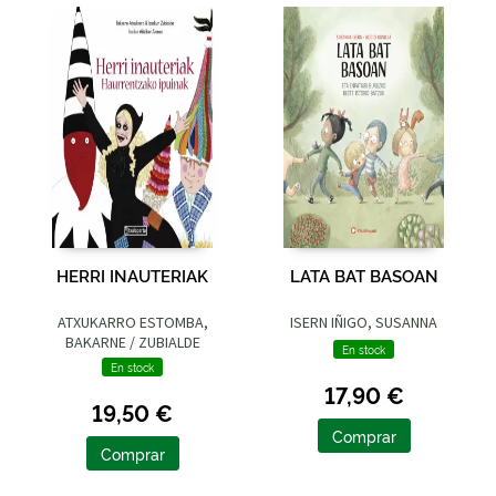
HERRI INAUTERIAK
LATA BAT BASOAN
ATXUKARRO ESTOMBA,
ISERN IÑIGO, SUSANNA
BAKARNE / ZUBIALDE
En stock
GRAJIRENA, IZASKUN
En stock
17,90 €
19,50 €
Comprar
Comprar