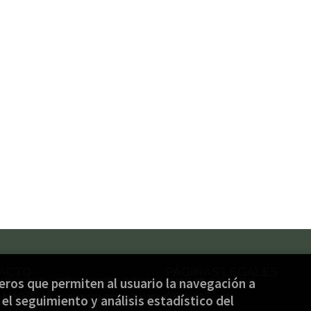
ACTO
PÁGINAS LEGALES
ceros que permiten al usuario la navegación a
) 944 232 934
Aviso legal
el seguimiento y análisis estadístico del