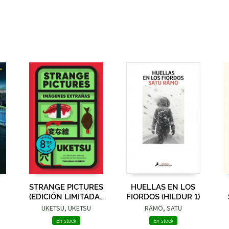
STRANGE PICTURES
HUELLAS EN LOS
(EDICIÓN LIMITADA ·
FIORDOS (HILDUR 1)
VERANO)
UKETSU, UKETSU
RÄMÖ, SATU
En stock
En stock