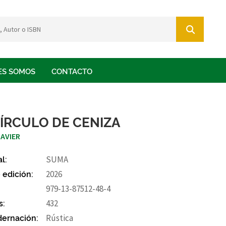
ES SOMOS
CONTACTO
CÍRCULO DE CENIZA
JAVIER
al:
SUMA
 edición:
2026
979-13-87512-48-4
s:
432
ernación:
Rústica