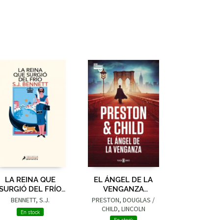
LA REINA QUE
EL ÁNGEL DE LA
SURGIÓ DEL FRÍO
VENGANZA
(SU MAJESTAD, LA
(INSPECTOR
BENNETT, S.J.
PRESTON, DOUGLAS /
REINA
PENDERGAST 22)
CHILD, LINCOLN
En stock
INVESTIGADORA 5)
En stock