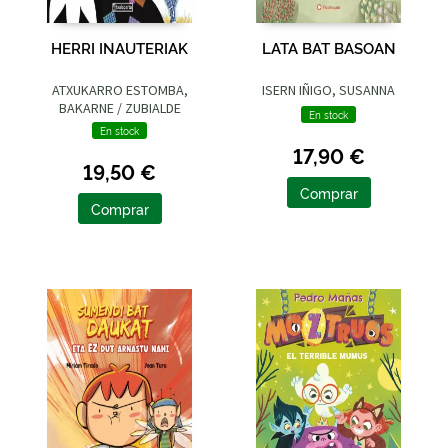
HERRI INAUTERIAK
LATA BAT BASOAN
ATXUKARRO ESTOMBA,
ISERN IÑIGO, SUSANNA
BAKARNE / ZUBIALDE
En stock
GRAJIRENA, IZASKUN
En stock
17,90 €
19,50 €
Comprar
Comprar