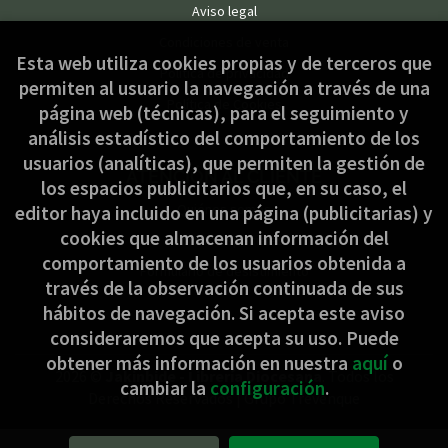
Aviso legal
Condiciones de venta
Esta web utiliza cookies propias y de terceros que
Política de privacidad
permiten al usuario la navegación a través de una
Política de Cookies
página web (técnicas), para el seguimiento y
análisis estadístico del comportamiento de los
usuarios (analíticas), que permiten la gestión de
ATENCIÓN AL CLIENTE
los espacios publicitarios que, en su caso, el
Quiénes somos
editor haya incluido en una página (publicitarias) y
cookies que almacenan información del
Pedidos especiales
comportamiento de los usuarios obtenida a
Formulario de desistimiento
través de la observación continuada de sus
hábitos de navegación. Si acepta este aviso
consideraremos que acepta su uso. Puede
obtener más información en nuestra
aquí
o
2026 ©
Jakinbide - Librería Diocesana
. Todos los
cambiar la
configuración
.
Derechos Reservados |
Grupo Trevenque