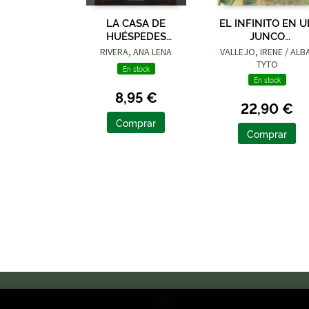
LA CASA DE
EL INFINITO EN 
HUÉSPEDES
JUNCO
(EDICIÓN LIMITADA ·
(ADAPTACIÓN
RIVERA, ANA LENA
VALLEJO, IRENE / ALB
VERANO)
GRÁFICA)
TYTO
En stock
En stock
8,95 €
22,90 €
Comprar
Comprar