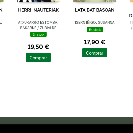
UN
HERRI INAUTERIAK
LATA BAT BASOAN
D
A,
ATXUKARRO ESTOMBA,
ISERN IÑIGO, SUSANNA
T
BAKARNE / ZUBIALDE
/
En stock
GRAJIRENA, IZASKUN
En stock
17,90 €
19,50 €
Comprar
Comprar