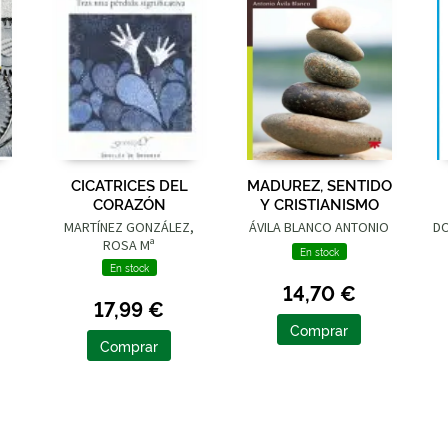
CICATRICES DEL
MADUREZ, SENTIDO
CORAZÓN
Y CRISTIANISMO
I
O
MARTÍNEZ GONZÁLEZ,
ÁVILA BLANCO ANTONIO
DO
ROSA Mª
En stock
En stock
14,70 €
17,99 €
Comprar
Comprar