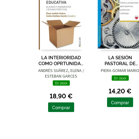
LA INTERIORIDAD
LA SESIÓN
COMO OPRTUNIDAD
PASTORAL DE
EDUCATIVA
INTERIORIDAD
ANDRÉS SUÁREZ, ELENA /
PIERA GOMAR MARI
ESTEBAN GARCES
En stock
CARLOS
En stock
14,20 €
18,90 €
Comprar
Comprar