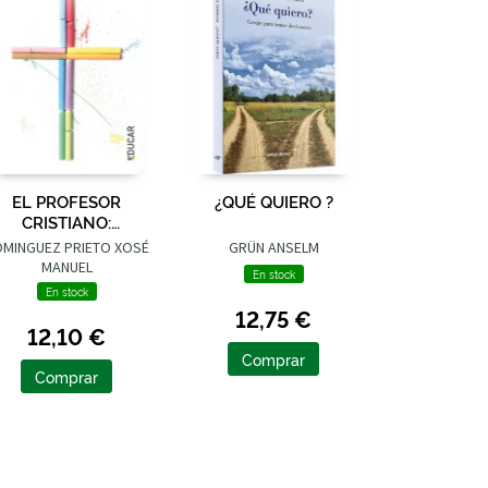
EL PROFESOR
¿QUÉ QUIERO ?
CRISTIANO:
DENTIDAD Y MISIÓN
MINGUEZ PRIETO XOSÉ
GRÜN ANSELM
MANUEL
En stock
En stock
12,75 €
12,10 €
Comprar
Comprar