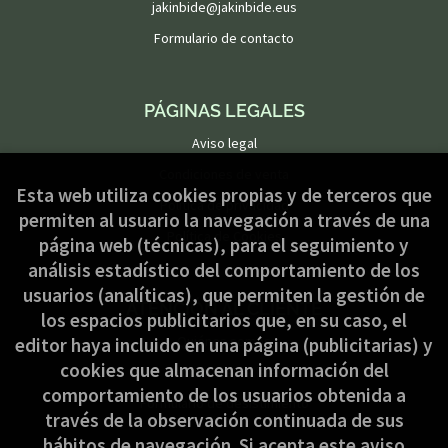
jakinbide@jakinbide.eus
Formulario de contacto
PÁGINAS LEGALES
Aviso legal
Condiciones de venta
Esta web utiliza cookies propias y de terceros que
Política de privacidad
permiten al usuario la navegación a través de una
Política de Cookies
página web (técnicas), para el seguimiento y
análisis estadístico del comportamiento de los
usuarios (analíticas), que permiten la gestión de
ATENCIÓN AL CLIENTE
los espacios publicitarios que, en su caso, el
Quiénes somos
editor haya incluido en una página (publicitarias) y
cookies que almacenan información del
Pedidos especiales
comportamiento de los usuarios obtenida a
Formulario de desistimiento
través de la observación continuada de sus
hábitos de navegación. Si acepta este aviso