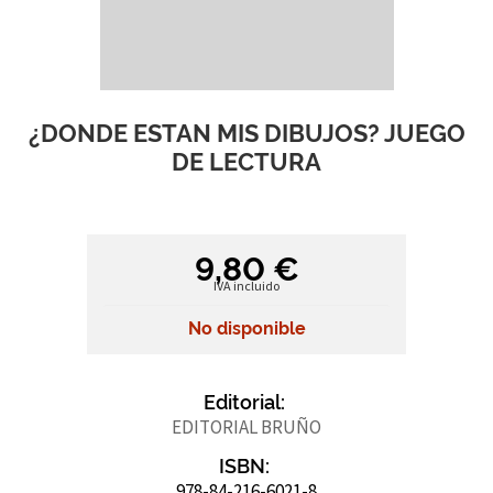
¿DONDE ESTAN MIS DIBUJOS? JUEGO
DE LECTURA
9,80 €
IVA incluido
No disponible
Editorial:
EDITORIAL BRUÑO
ISBN:
978-84-216-6021-8