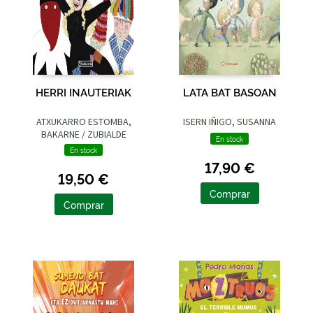
HERRI INAUTERIAK
LATA BAT BASOAN
ATXUKARRO ESTOMBA,
ISERN IÑIGO, SUSANNA
BAKARNE / ZUBIALDE
En stock
GRAJIRENA, IZASKUN
En stock
17,90 €
19,50 €
Comprar
Comprar