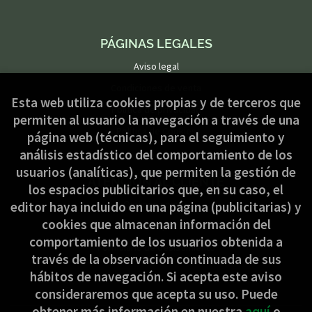
PÁGINAS LEGALES
Aviso legal
Condiciones de venta
Esta web utiliza cookies propias y de terceros que
Política de privacidad
permiten al usuario la navegación a través de una
Política de Cookies
página web (técnicas), para el seguimiento y
análisis estadístico del comportamiento de los
usuarios (analíticas), que permiten la gestión de
ATENCIÓN AL CLIENTE
los espacios publicitarios que, en su caso, el
Quiénes somos
editor haya incluido en una página (publicitarias) y
cookies que almacenan información del
Pedidos especiales
comportamiento de los usuarios obtenida a
Formulario de desistimiento
través de la observación continuada de sus
hábitos de navegación. Si acepta este aviso
consideraremos que acepta su uso. Puede
obtener más información en nuestra
aquí
o