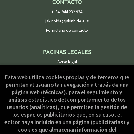
CONTACTO
(+34) 944 232 934
jakinbide@jakinbide.eus
Formulario de contacto
PÁGINAS LEGALES
Aviso legal
Condiciones de venta
Esta web utiliza cookies propias y de terceros que
Política de privacidad
permiten al usuario la navegación a través de una
Política de Cookies
página web (técnicas), para el seguimiento y
análisis estadístico del comportamiento de los
usuarios (analíticas), que permiten la gestión de
ATENCIÓN AL CLIENTE
los espacios publicitarios que, en su caso, el
Quiénes somos
editor haya incluido en una página (publicitarias) y
cookies que almacenan información del
Pedidos especiales