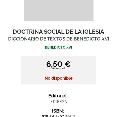
DOCTRINA SOCIAL DE LA IGLESIA
DICCIONARIO DE TEXTOS DE BENEDICTO XVI
BENEDICTO XVI
6,50 €
IVA incluido
No disponible
Editorial:
EDIBESA
ISBN:
978-84-8407-808-1