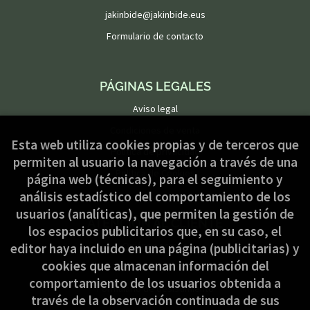
jakinbide@jakinbide.eus
Formulario de contacto
PÁGINAS LEGALES
Aviso legal
Condiciones de venta
Esta web utiliza cookies propias y de terceros que
Política de privacidad
permiten al usuario la navegación a través de una
Política de Cookies
página web (técnicas), para el seguimiento y
análisis estadístico del comportamiento de los
usuarios (analíticas), que permiten la gestión de
ATENCIÓN AL CLIENTE
los espacios publicitarios que, en su caso, el
Quiénes somos
editor haya incluido en una página (publicitarias) y
cookies que almacenan información del
Pedidos especiales
comportamiento de los usuarios obtenida a
Formulario de desistimiento
través de la observación continuada de sus