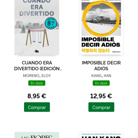
CUANDO ERA
IMPOSIBLE DECIR
DIVERTIDO (EDICIÓN
ADIÓS
LIMITADA · VERANO)
MORENO, ELOY
KANG, HAN
En stock
En stock
8,95 €
12,95 €
Comprar
Comprar