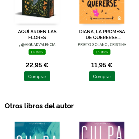
AQUÍ ARDEN LAS
DIANA, LA PROMESA
FLORES
DE QUERERSE.
AMISTAD EN CURSO
, @AIGUADVALENCIA
PRIETO SOLANO, CRISTINA
En stock
En stock
22,95 €
11,95 €
Comprar
Comprar
Otros libros del autor