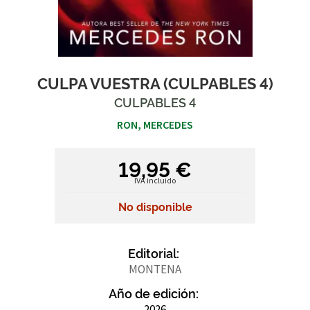
CULPA VUESTRA (CULPABLES 4)
CULPABLES 4
RON, MERCEDES
19,95 €
IVA incluido
No disponible
Editorial:
MONTENA
Año de edición:
2026