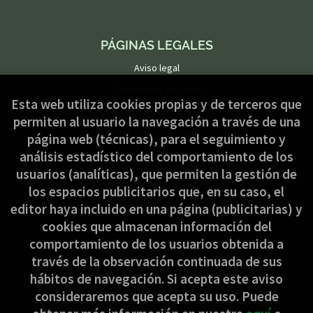
PÁGINAS LEGALES
Aviso legal
Condiciones de venta
Esta web utiliza cookies propias y de terceros que
Política de privacidad
permiten al usuario la navegación a través de una
Política de Cookies
página web (técnicas), para el seguimiento y
análisis estadístico del comportamiento de los
usuarios (analíticas), que permiten la gestión de
ATENCIÓN AL CLIENTE
los espacios publicitarios que, en su caso, el
Quiénes somos
editor haya incluido en una página (publicitarias) y
cookies que almacenan información del
Pedidos especiales
comportamiento de los usuarios obtenida a
Formulario de desistimiento
través de la observación continuada de sus
hábitos de navegación. Si acepta este aviso
consideraremos que acepta su uso. Puede