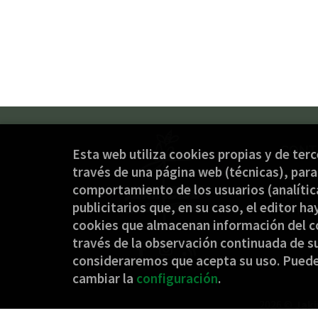
CONT
Esta web utiliza cookies propias y de ter
través de una página web (técnicas), para 
(+34
comportamiento de los usuarios (analítica
jaki
publicitarios que, en su caso, el editor ha
Form
cookies que almacenan información del c
través de la observación continuada de su
consideraremos que acepta su uso. Pued
cambiar la
configuración
.
2026 ©
Jaki