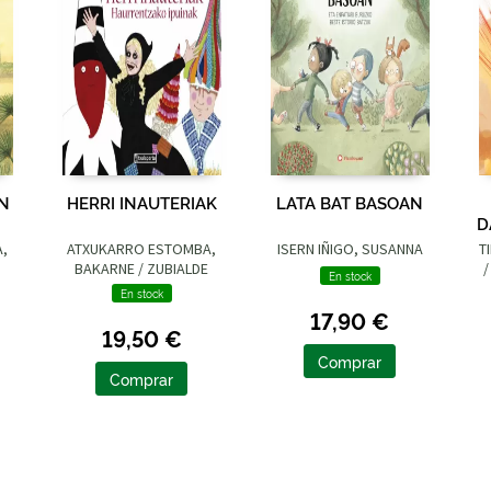
UN
HERRI INAUTERIAK
LATA BAT BASOAN
D
A,
ATXUKARRO ESTOMBA,
ISERN IÑIGO, SUSANNA
T
BAKARNE / ZUBIALDE
/
En stock
GRAJIRENA, IZASKUN
En stock
17,90 €
19,50 €
Comprar
Comprar