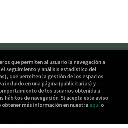
ACTO
PÁGINAS LEGALES
ceros que permiten al usuario la navegación a
el seguimiento y análisis estadístico del
) 944 232 934
Aviso legal
s), que permiten la gestión de los espacios
nbide@jakinbide.eus
Condiciones de venta
ya incluido en una página (publicitarias) y
ulario de contacto
Política de privacidad
omportamiento de los usuarios obtenida a
Política de Cookies
s hábitos de navegación. Si acepta este aviso
e obtener más información en nuestra
aquí
o
nbide - Librería Diocesana
. Todos los Derechos Reservados |
Grup