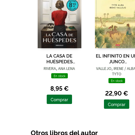
LA CASA DE
EL INFINITO EN 
HUÉSPEDES
JUNCO
(EDICIÓN LIMITADA ·
(ADAPTACIÓN
RIVERA, ANA LENA
VALLEJO, IRENE / ALB
VERANO)
GRÁFICA)
TYTO
En stock
En stock
8,95 €
22,90 €
Comprar
Comprar
Otros libros del autor