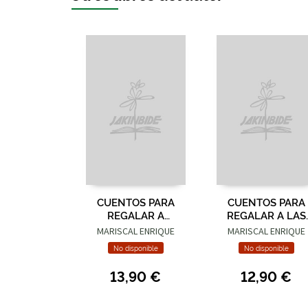
CUENTOS PARA
CUENTOS PARA
REGALAR A
REGALAR A LAS
ENAMORADOS
PERSONAS QUE
MARISCAL ENRIQUE
MARISCAL ENRIQUE
AMAN
No disponible
No disponible
13,90 €
12,90 €