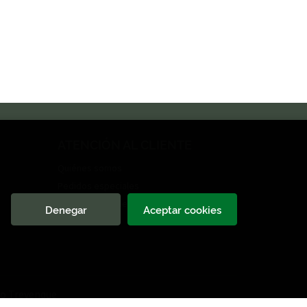
ATENCIÓN AL CLIENTE
Quiénes somos
Pedidos especiales
Formulario de desistimiento
Denegar
Aceptar cookies
o Trevenque