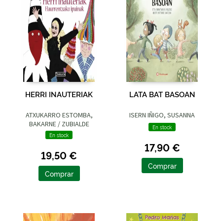
HERRI INAUTERIAK
LATA BAT BASOAN
ATXUKARRO ESTOMBA,
ISERN IÑIGO, SUSANNA
BAKARNE / ZUBIALDE
En stock
GRAJIRENA, IZASKUN
En stock
17,90 €
19,50 €
Comprar
Comprar