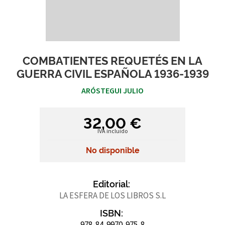
COMBATIENTES REQUETÉS EN LA
GUERRA CIVIL ESPAÑOLA 1936-1939
ARÓSTEGUI JULIO
32,00 €
IVA incluido
No disponible
Editorial:
LA ESFERA DE LOS LIBROS S.L
ISBN:
978-84-9970-975-8