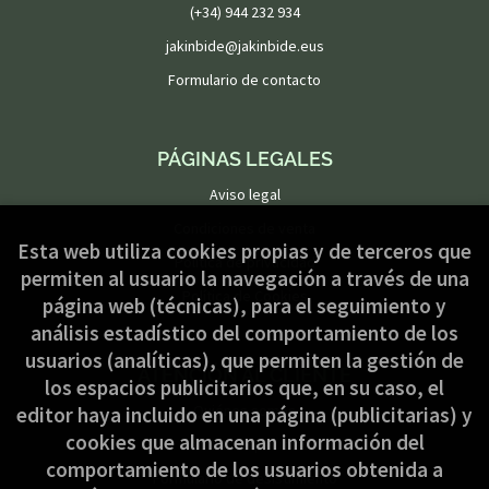
(+34) 944 232 934
jakinbide@jakinbide.eus
Formulario de contacto
PÁGINAS LEGALES
Aviso legal
Condiciones de venta
Esta web utiliza cookies propias y de terceros que
Política de privacidad
permiten al usuario la navegación a través de una
Política de Cookies
página web (técnicas), para el seguimiento y
análisis estadístico del comportamiento de los
usuarios (analíticas), que permiten la gestión de
ATENCIÓN AL CLIENTE
los espacios publicitarios que, en su caso, el
Quiénes somos
editor haya incluido en una página (publicitarias) y
cookies que almacenan información del
Pedidos especiales
comportamiento de los usuarios obtenida a
Formulario de desistimiento