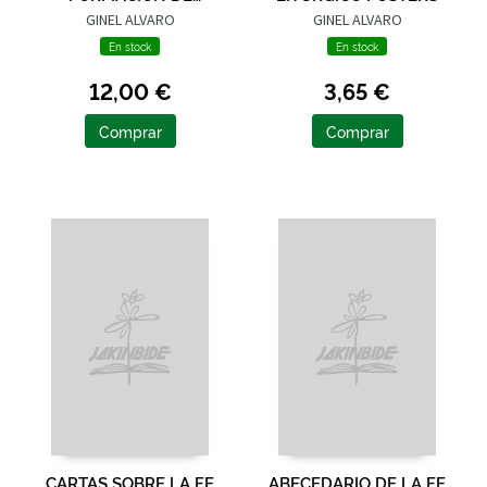
CATEQUISTAS
GINEL ALVARO
GINEL ALVARO
En stock
En stock
12,00 €
3,65 €
Comprar
Comprar
CARTAS SOBRE LA FE
ABECEDARIO DE LA FE