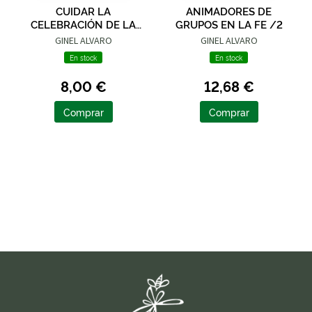
CUIDAR LA
ANIMADORES DE
CELEBRACIÓN DE LA
GRUPOS EN LA FE /2
EUCARISTÍA
GINEL ALVARO
GINEL ALVARO
En stock
En stock
8,00 €
12,68 €
Comprar
Comprar