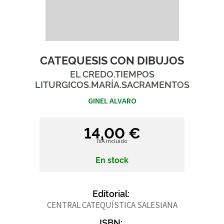
CATEQUESIS CON DIBUJOS
EL CREDO.TIEMPOS
LITURGICOS.MARÍA.SACRAMENTOS
GINEL ALVARO
14,00 €
IVA incluido
En stock
Editorial:
CENTRAL CATEQUÍSTICA SALESIANA
ISBN: