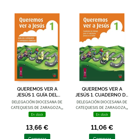
QUEREMOS VER A
QUEREMOS VER A
JESÚS 1. GUÍA DEL
JESÚS 1. CUADERNO DE
CATEQUISTA Y
TRABAJO PARA EL
DELEGACIÓN DIOCESANA DE
DELEGACIÓN DIOCESANA DE
CATEQUESIS FAMILIAR
CATECISMO JESÚS ES
CATEQUESIS DE ZARAGOZA,,
CATEQUESIS DE ZARAGOZA,,
EL SEÑOR
En stock
En stock
13,66 €
11,06 €
Comprar
Comprar