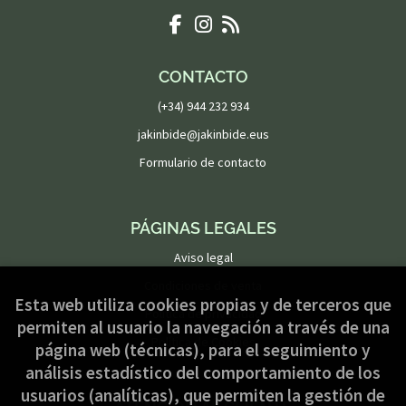
CONTACTO
(+34) 944 232 934
jakinbide@jakinbide.eus
Formulario de contacto
PÁGINAS LEGALES
Aviso legal
Condiciones de venta
Esta web utiliza cookies propias y de terceros que
Política de privacidad
permiten al usuario la navegación a través de una
Política de Cookies
página web (técnicas), para el seguimiento y
análisis estadístico del comportamiento de los
usuarios (analíticas), que permiten la gestión de