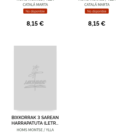
LARRIZ ETA ESKUZ)
ESKUZ)
CATALÁ MARTA
CATALÁ MARTA
No disponible
No disponible
8,15 €
8,15 €
BIXKORRAK 3 SAREAN
HARRAPATUTA (LETRA
LARRIZ ETA ESKUZ)
HOMS MONTSE / YLLA