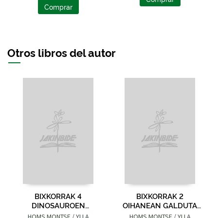
Comprar
Otros libros del autor
BIXKORRAK 4
BIXKORRAK 2
DINOSAUROEN
OIHANEAN GALDUTA
LOALDIA (LETRA
(LETRA LARRIZ ETA
HOMS MONTSE / YLLA
HOMS MONTSE / YLLA