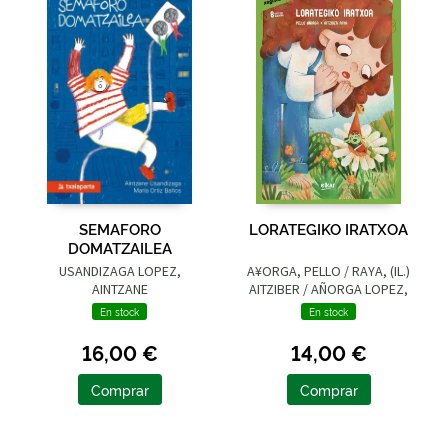
SEMAFORO
LORATEGIKO IRATXOA
DOMATZAILEA
USANDIZAGA LOPEZ,
A¥ORGA, PELLO / RAYA, (IL.)
AINTZANE
AITZIBER / AÑORGA LOPEZ,
PELLO
En stock
En stock
16,00 €
14,00 €
Comprar
Comprar