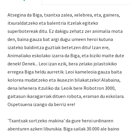
Atsegina da Biga, txantxa zalea, xelebrea, eta, gainera,
itxuraldatzeko eta balentria itzelak egiteko
superbotereak ditu. Ez dakigu zehatz zer animalia mota
den, baina gauza bat argi dugu: umeen heroi kutuna
izateko baldintza guztiak betetzen ditu! Izan ere,
Animaliako eskolako izarra da Biga, eta biziki maite dute
denek! Denek... Leoi izan ezik, bera zelako jolastokiko
erregea Biga heldu aurretik. Leoi kameleoia gauza baita
kolorea mudatzeko eta ikusezin bilakatzeko! Alabaina,
dena lehenera itzuliko da: Leoik bere Robotron 3000,
gaitasun ikaragarriak dituen robota, eraman du eskolara.
Ospetsuena izango da berriz ere!
'Txantxak sortzeko makina' da gure heroi urdinaren
abenturen azken liburukia. Biga sailak 30.000 ale baino