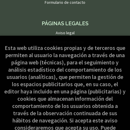
Formulario de contacto
PÁGINAS LEGALES
Aviso legal
Condiciones de venta
Esta web utiliza cookies propias y de terceros que
Política de privacidad
permiten al usuario la navegación a través de una
Política de Cookies
página web (técnicas), para el seguimiento y
análisis estadístico del comportamiento de los
usuarios (analíticas), que permiten la gestión de
ATENCIÓN AL CLIENTE
los espacios publicitarios que, en su caso, el
Quiénes somos
editor haya incluido en una página (publicitarias) y
cookies que almacenan información del
Pedidos especiales
comportamiento de los usuarios obtenida a
Formulario de desistimiento
través de la observación continuada de sus
hábitos de navegación. Si acepta este aviso
consideraremos que acepta su uso. Puede