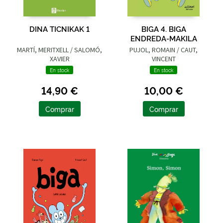
DINA TICNIKAK 1
BIGA 4. BIGA
ENDREDA-MAKILA
MARTÍ, MERITXELL / SALOMÓ,
PUJOL, ROMAIN / CAUT,
XAVIER
VINCENT
En stock
En stock
14,90 €
10,00 €
Comprar
Comprar