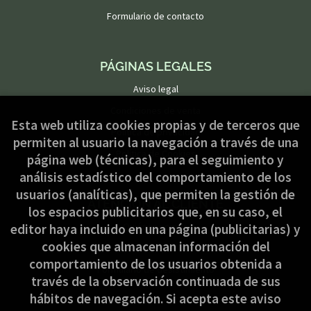
Formulario de contacto
PÁGINAS LEGALES
Aviso legal
Condiciones de venta
Esta web utiliza cookies propias y de terceros que
Política de privacidad
permiten al usuario la navegación a través de una
Política de Cookies
página web (técnicas), para el seguimiento y
análisis estadístico del comportamiento de los
usuarios (analíticas), que permiten la gestión de
ATENCIÓN AL CLIENTE
los espacios publicitarios que, en su caso, el
Quiénes somos
editor haya incluido en una página (publicitarias) y
cookies que almacenan información del
Pedidos especiales
comportamiento de los usuarios obtenida a
Formulario de desistimiento
través de la observación continuada de sus
hábitos de navegación. Si acepta este aviso