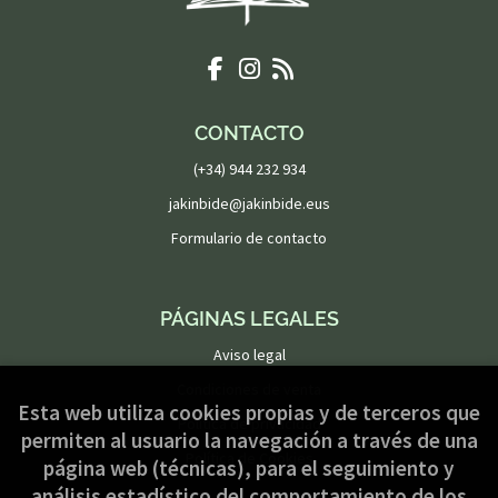
CONTACTO
(+34) 944 232 934
jakinbide@jakinbide.eus
Formulario de contacto
PÁGINAS LEGALES
Aviso legal
Condiciones de venta
Esta web utiliza cookies propias y de terceros que
Política de privacidad
permiten al usuario la navegación a través de una
Política de Cookies
página web (técnicas), para el seguimiento y
análisis estadístico del comportamiento de los