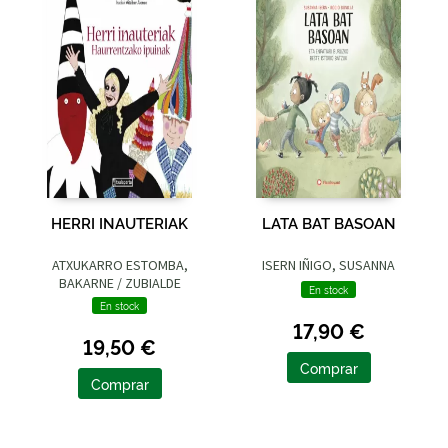
HERRI INAUTERIAK
LATA BAT BASOAN
ATXUKARRO ESTOMBA,
ISERN IÑIGO, SUSANNA
BAKARNE / ZUBIALDE
En stock
GRAJIRENA, IZASKUN
En stock
17,90 €
19,50 €
Comprar
Comprar