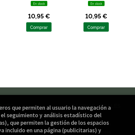
En stock
En stock
10,95 €
10,95 €
Comprar
Comprar
ACTO
PÁGINAS LEGALES
ceros que permiten al usuario la navegación a
el seguimiento y análisis estadístico del
) 944 232 934
Aviso legal
s), que permiten la gestión de los espacios
nbide@jakinbide.eus
Condiciones de venta
ya incluido en una página (publicitarias) y
ulario de contacto
Política de privacidad