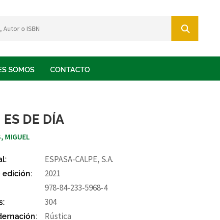
ES SOMOS
CONTACTO
 ES DE DÍA
, MIGUEL
al:
ESPASA-CALPE, S.A.
 edición:
2021
978-84-233-5968-4
s:
304
ernación:
Rústica