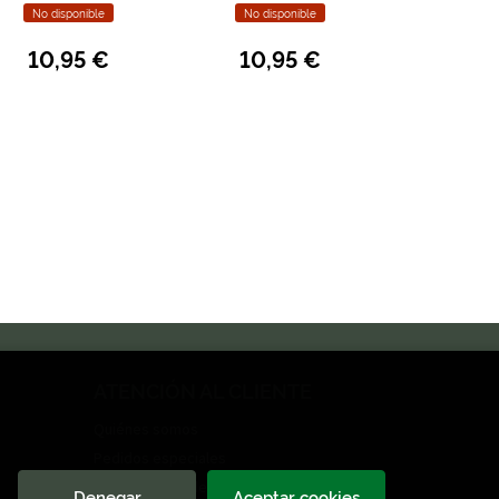
No disponible
No disponible
10,95 €
10,95 €
ATENCIÓN AL CLIENTE
Quiénes somos
Pedidos especiales
Formulario de desistimiento
Denegar
Aceptar cookies