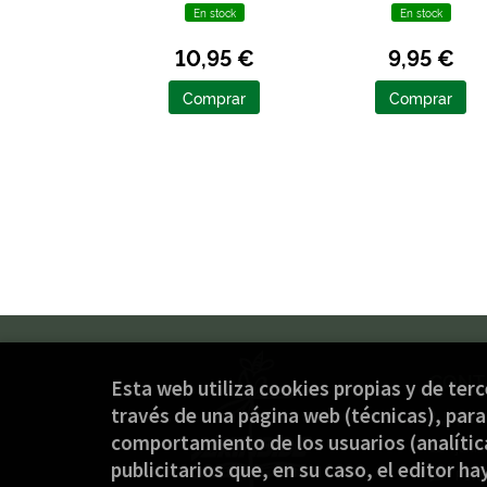
En stock
En stock
10,95 €
9,95 €
Comprar
Comprar
CONT
Esta web utiliza cookies propias y de ter
través de una página web (técnicas), para 
(+34
comportamiento de los usuarios (analítica
jaki
publicitarios que, en su caso, el editor ha
Form