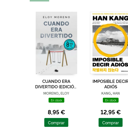
CUANDO ERA
IMPOSIBLE DECI
DIVERTIDO (EDICIÓN
ADIÓS
LIMITADA · VERANO)
MORENO, ELOY
KANG, HAN
En stock
En stock
8,95 €
12,95 €
Comprar
Comprar