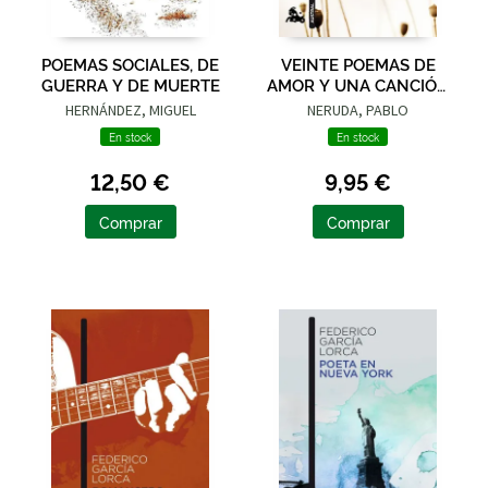
POEMAS SOCIALES, DE
VEINTE POEMAS DE
GUERRA Y DE MUERTE
AMOR Y UNA CANCIÓN
DESESPERADA
HERNÁNDEZ, MIGUEL
NERUDA, PABLO
En stock
En stock
12,50 €
9,95 €
Comprar
Comprar