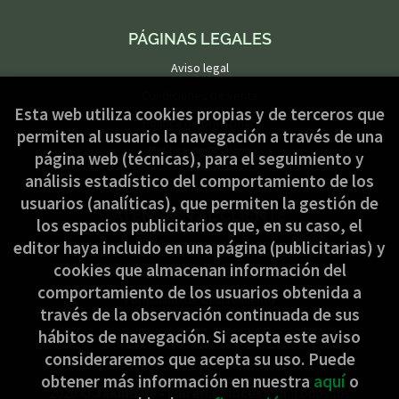
PÁGINAS LEGALES
Aviso legal
Condiciones de venta
Esta web utiliza cookies propias y de terceros que
Política de privacidad
permiten al usuario la navegación a través de una
Política de Cookies
página web (técnicas), para el seguimiento y
análisis estadístico del comportamiento de los
usuarios (analíticas), que permiten la gestión de
ATENCIÓN AL CLIENTE
los espacios publicitarios que, en su caso, el
Quiénes somos
editor haya incluido en una página (publicitarias) y
cookies que almacenan información del
Pedidos especiales
comportamiento de los usuarios obtenida a
Formulario de desistimiento
través de la observación continuada de sus
hábitos de navegación. Si acepta este aviso
consideraremos que acepta su uso. Puede
obtener más información en nuestra
aquí
o
2026 ©
Jakinbide - Librería Diocesana
. Todos los