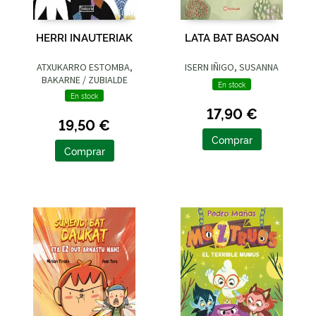
HERRI INAUTERIAK
LATA BAT BASOAN
ATXUKARRO ESTOMBA,
ISERN IÑIGO, SUSANNA
BAKARNE / ZUBIALDE
En stock
GRAJIRENA, IZASKUN
En stock
17,90 €
19,50 €
Comprar
Comprar