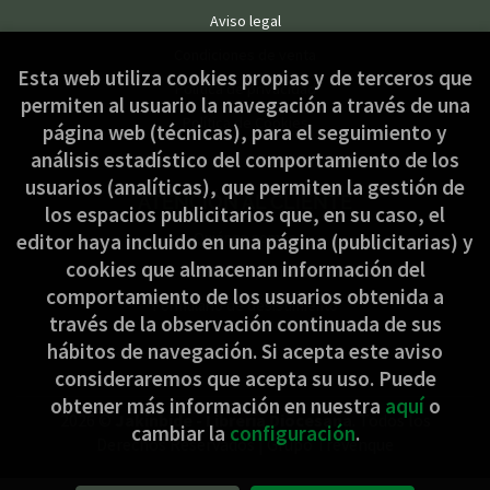
Aviso legal
Condiciones de venta
Esta web utiliza cookies propias y de terceros que
Política de privacidad
permiten al usuario la navegación a través de una
Política de Cookies
página web (técnicas), para el seguimiento y
análisis estadístico del comportamiento de los
usuarios (analíticas), que permiten la gestión de
ATENCIÓN AL CLIENTE
los espacios publicitarios que, en su caso, el
Quiénes somos
editor haya incluido en una página (publicitarias) y
cookies que almacenan información del
Pedidos especiales
comportamiento de los usuarios obtenida a
Formulario de desistimiento
través de la observación continuada de sus
hábitos de navegación. Si acepta este aviso
consideraremos que acepta su uso. Puede
obtener más información en nuestra
aquí
o
2026 ©
Jakinbide - Librería Diocesana
. Todos los
cambiar la
configuración
.
Derechos Reservados |
Grupo Trevenque