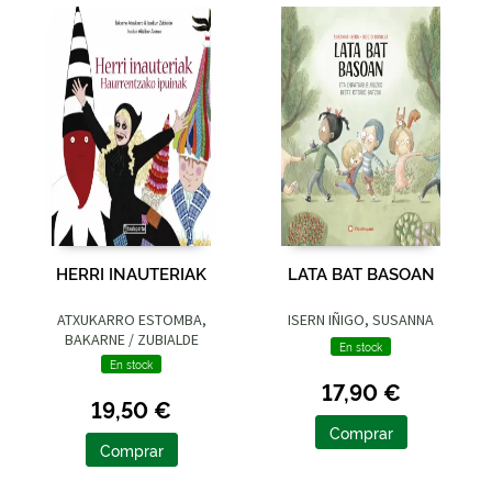
HERRI INAUTERIAK
LATA BAT BASOAN
ATXUKARRO ESTOMBA,
ISERN IÑIGO, SUSANNA
BAKARNE / ZUBIALDE
En stock
GRAJIRENA, IZASKUN
En stock
17,90 €
19,50 €
Comprar
Comprar