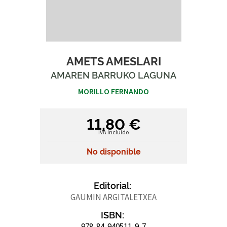
AMETS AMESLARI
AMAREN BARRUKO LAGUNA
MORILLO FERNANDO
11,80 €
IVA incluido
No disponible
Editorial:
GAUMIN ARGITALETXEA
ISBN:
978-84-940511-9-7