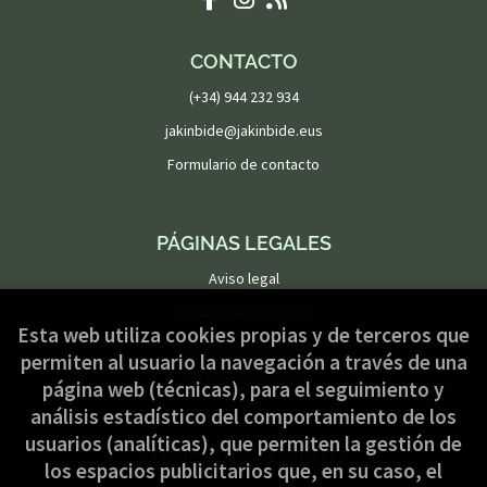
CONTACTO
(+34) 944 232 934
jakinbide@jakinbide.eus
Formulario de contacto
PÁGINAS LEGALES
Aviso legal
Condiciones de venta
Esta web utiliza cookies propias y de terceros que
Política de privacidad
permiten al usuario la navegación a través de una
Política de Cookies
página web (técnicas), para el seguimiento y
análisis estadístico del comportamiento de los
usuarios (analíticas), que permiten la gestión de
ATENCIÓN AL CLIENTE
los espacios publicitarios que, en su caso, el