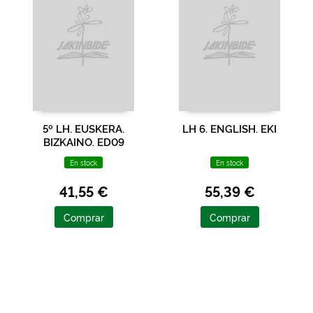
5º LH. EUSKERA.
LH 6. ENGLISH. EKI
BIZKAINO. ED09
En stock
En stock
41,55 €
55,39 €
Comprar
Comprar