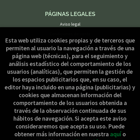
PÁGINAS LEGALES
Aviso legal
Condiciones de venta
Esta web utiliza cookies propias y de terceros que
Política de privacidad
permiten al usuario la navegación a través de una
Política de Cookies
página web (técnicas), para el seguimiento y
análisis estadístico del comportamiento de los
usuarios (analíticas), que permiten la gestión de
ATENCIÓN AL CLIENTE
los espacios publicitarios que, en su caso, el
Quiénes somos
editor haya incluido en una página (publicitarias) y
cookies que almacenan información del
Pedidos especiales
comportamiento de los usuarios obtenida a
Formulario de desistimiento
través de la observación continuada de sus
hábitos de navegación. Si acepta este aviso
consideraremos que acepta su uso. Puede
obtener más información en nuestra
aquí
o
2026 ©
Jakinbide - Librería Diocesana
. Todos los