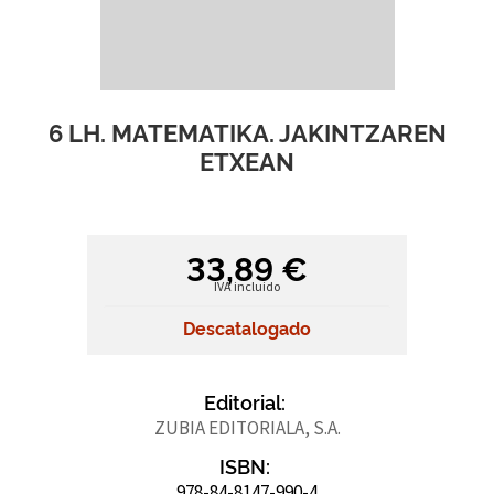
6 LH. MATEMATIKA. JAKINTZAREN
ETXEAN
33,89 €
IVA incluido
Descatalogado
Editorial:
ZUBIA EDITORIALA, S.A.
ISBN:
978-84-8147-990-4