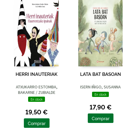
HERRI INAUTERIAK
LATA BAT BASOAN
ATXUKARRO ESTOMBA,
ISERN IÑIGO, SUSANNA
BAKARNE / ZUBIALDE
En stock
GRAJIRENA, IZASKUN
En stock
17,90 €
19,50 €
Comprar
Comprar