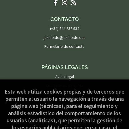
CONTACTO
(+34) 944 232 934
jakinbide@jakinbide.eus
Formulario de contacto
PÁGINAS LEGALES
Aviso legal
Condiciones de venta
Esta web utiliza cookies propias y de terceros que
Política de privacidad
permiten al usuario la navegación a través de una
Política de Cookies
página web (técnicas), para el seguimiento y
análisis estadístico del comportamiento de los
usuarios (analíticas), que permiten la gestión de
ATENCIÓN AL CLIENTE
los espacios publicitarios que, en su caso, el