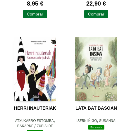
8,95 €
22,90 €
Comprar
Comprar
HERRI INAUTERIAK
LATA BAT BASOAN
ATXUKARRO ESTOMBA,
ISERN IÑIGO, SUSANNA
BAKARNE / ZUBIALDE
En stock
GRAJIRENA, IZASKUN