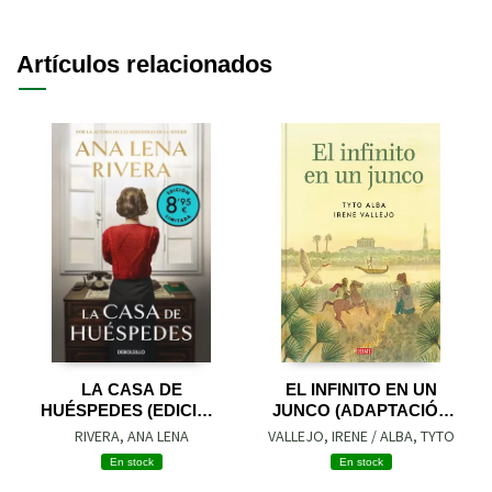
Artículos relacionados
LA CASA DE
EL INFINITO EN UN
HUÉSPEDES (EDICIÓN
JUNCO (ADAPTACIÓN
LIMITADA · VERANO)
GRÁFICA)
RIVERA, ANA LENA
VALLEJO, IRENE / ALBA, TYTO
En stock
En stock