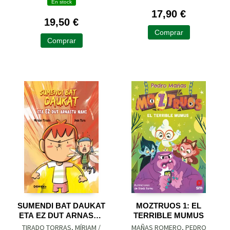
En stock
17,90 €
19,50 €
Comprar
Comprar
SUMENDI BAT DAUKAT
MOZTRUOS 1: EL
ETA EZ DUT ARNASTU
TERRIBLE MUMUS
NAHI
TIRADO TORRAS, MÍRIAM /
MAÑAS ROMERO, PEDRO