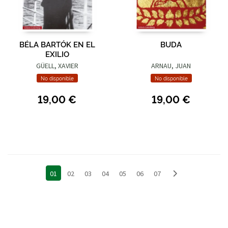
BÉLA BARTÓK EN EL
BUDA
EXILIO
GÜELL, XAVIER
ARNAU, JUAN
No disponible
No disponible
19,00 €
19,00 €
01
02
03
04
05
06
07