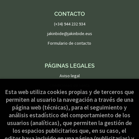
CONTACTO
(+34) 944 232 934
jakinbide@jakinbide.eus
Formulario de contacto
PÁGINAS LEGALES
Aviso legal
Condiciones de venta
Esta web utiliza cookies propias y de terceros que
Política de privacidad
permiten al usuario la navegación a través de una
Política de Cookies
página web (técnicas), para el seguimiento y
análisis estadístico del comportamiento de los
usuarios (analíticas), que permiten la gestión de
ATENCIÓN AL CLIENTE
los espacios publicitarios que, en su caso, el
Quiénes somos
editor haya incluido en una página (publicitarias) y