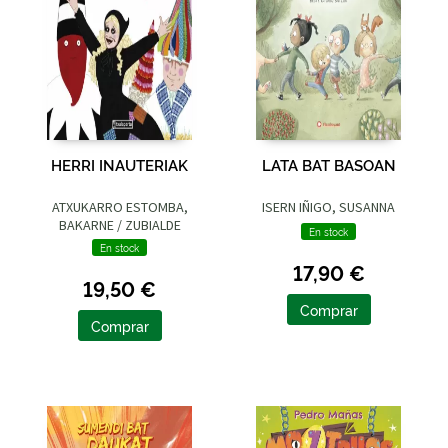
HERRI INAUTERIAK
LATA BAT BASOAN
ATXUKARRO ESTOMBA,
ISERN IÑIGO, SUSANNA
BAKARNE / ZUBIALDE
En stock
GRAJIRENA, IZASKUN
En stock
17,90 €
19,50 €
Comprar
Comprar