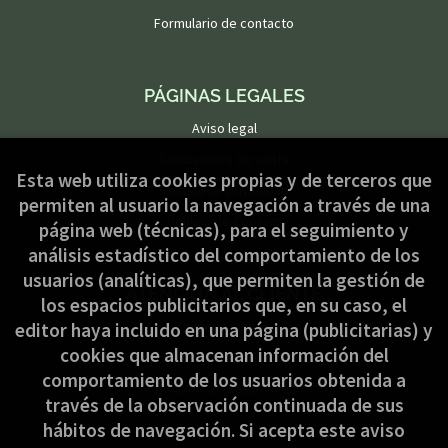
Formulario de contacto
PÁGINAS LEGALES
Aviso legal
Condiciones de venta
Esta web utiliza cookies propias y de terceros que
Política de privacidad
permiten al usuario la navegación a través de una
Política de Cookies
página web (técnicas), para el seguimiento y
análisis estadístico del comportamiento de los
usuarios (analíticas), que permiten la gestión de
ATENCIÓN AL CLIENTE
los espacios publicitarios que, en su caso, el
Quiénes somos
editor haya incluido en una página (publicitarias) y
cookies que almacenan información del
Pedidos especiales
comportamiento de los usuarios obtenida a
Formulario de desistimiento
través de la observación continuada de sus
hábitos de navegación. Si acepta este aviso