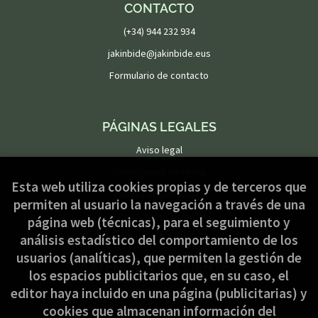
CONTACTO
(+34) 944 232 934
jakinbide@jakinbide.eus
Formulario de contacto
PÁGINAS LEGALES
Aviso legal
Condiciones de venta
Esta web utiliza cookies propias y de terceros que
Política de privacidad
permiten al usuario la navegación a través de una
Política de Cookies
página web (técnicas), para el seguimiento y
análisis estadístico del comportamiento de los
usuarios (analíticas), que permiten la gestión de
ATENCIÓN AL CLIENTE
los espacios publicitarios que, en su caso, el
Quiénes somos
editor haya incluido en una página (publicitarias) y
cookies que almacenan información del
Pedidos especiales