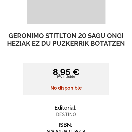
GERONIMO STITLTON 20 SAGU ONGI
HEZIAK EZ DU PUZKERRIK BOTATZEN
8,95 €
IVA incluido
No disponible
Editorial:
DESTINO
ISBN:
978-84-08-05583-9