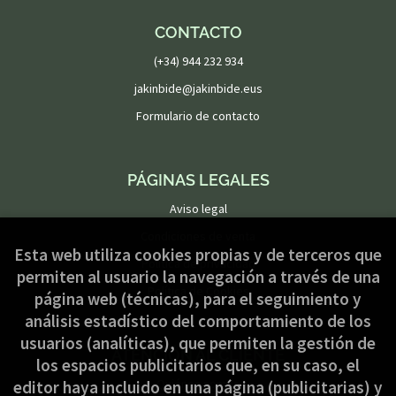
CONTACTO
(+34) 944 232 934
jakinbide@jakinbide.eus
Formulario de contacto
PÁGINAS LEGALES
Aviso legal
Condiciones de venta
Esta web utiliza cookies propias y de terceros que
Política de privacidad
permiten al usuario la navegación a través de una
Política de Cookies
página web (técnicas), para el seguimiento y
análisis estadístico del comportamiento de los
usuarios (analíticas), que permiten la gestión de
ATENCIÓN AL CLIENTE
los espacios publicitarios que, en su caso, el
Quiénes somos
editor haya incluido en una página (publicitarias) y