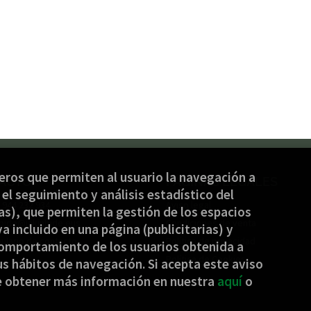
ceros que permiten al usuario la navegación a
ACTO
PÁGINAS LEGALES
el seguimiento y análisis estadístico del
) 944 232 934
Aviso legal
s), que permiten la gestión de los espacios
nbide@jakinbide.eus
Condiciones de venta
ya incluido en una página (publicitarias) y
ulario de contacto
Política de privacidad
omportamiento de los usuarios obtenida a
Política de Cookies
s hábitos de navegación. Si acepta este aviso
e obtener más información en nuestra
aquí
o