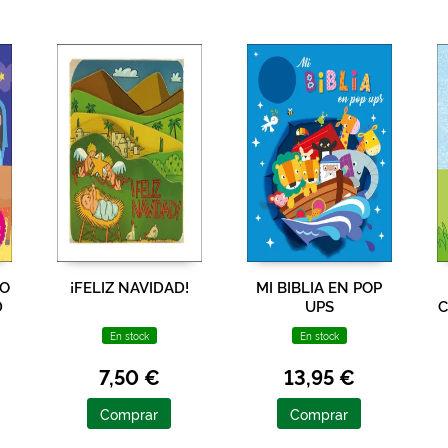
TO
¡FELIZ NAVIDAD!
MI BIBLIA EN POP
D
UPS
C
En stock
En stock
7,50 €
13,95 €
Comprar
Comprar