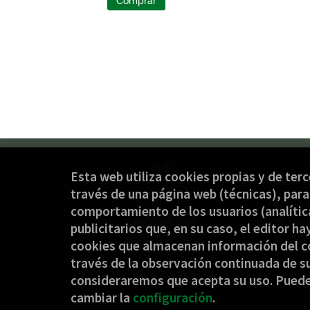
Esta web utiliza cookies propias y de ter
CONT
través de una página web (técnicas), para 
(+34
comportamiento de los usuarios (analítica
jaki
publicitarios que, en su caso, el editor ha
Form
cookies que almacenan información del c
través de la observación continuada de su
consideraremos que acepta su uso. Pued
cambiar la
configuración
.